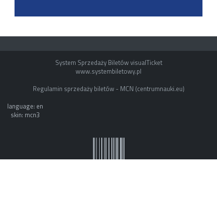
System Sprzedaży Biletów visualTicket
www.systembiletowy.pl
Regulamin sprzedaży biletów - MCN (centrumnauki.eu)
language: en
skin: mcn3
System owner: ESOK by mvb - www.mvb.pl
Made with
&
in
Zabrze
©
visualnet.pl