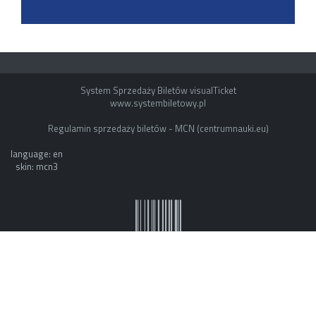
System Sprzedaży Biletów visualTicket
www.systembiletowy.pl
Regulamin sprzedaży biletów - MCN (centrumnauki.eu)
language: en
skin: mcn3
System owner: ESOK by mvb - www.mvb.pl
Made with
&
in
Zabrze
©
visualnet.pl