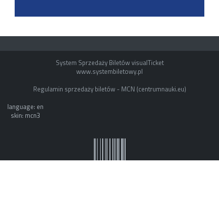
System Sprzedaży Biletów visualTicket
www.systembiletowy.pl
Regulamin sprzedaży biletów - MCN (centrumnauki.eu)
language: en
skin: mcn3
System owner: ESOK by mvb - www.mvb.pl
Made with
&
in
Zabrze
©
visualnet.pl