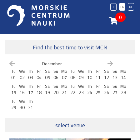
DE
EN
PL
0
Find the best time to visit MCN
December
Tu
We
Th
Fr
Sa
Su
Mo
Tu
We
Th
Fr
Sa
Su
Mo
01
02
03
04
05
06
07
08
09
10
11
12
13
14
Tu
We
Th
Fr
Sa
Su
Mo
Tu
We
Th
Fr
Sa
Su
Mo
15
16
17
18
19
20
21
22
23
24
25
26
27
28
Tu
We
Th
29
30
31
select venue