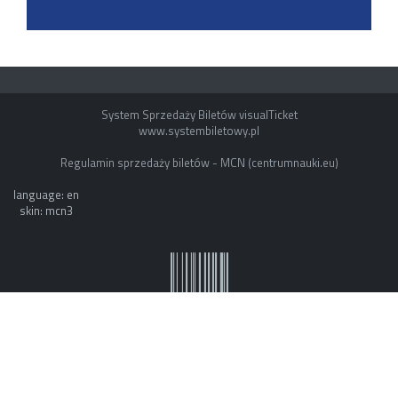
System Sprzedaży Biletów visualTicket
www.systembiletowy.pl
Regulamin sprzedaży biletów - MCN (centrumnauki.eu)
language: en
skin: mcn3
System owner: ESOK by mvb - www.mvb.pl
Made with
&
in
Zabrze
©
visualnet.pl