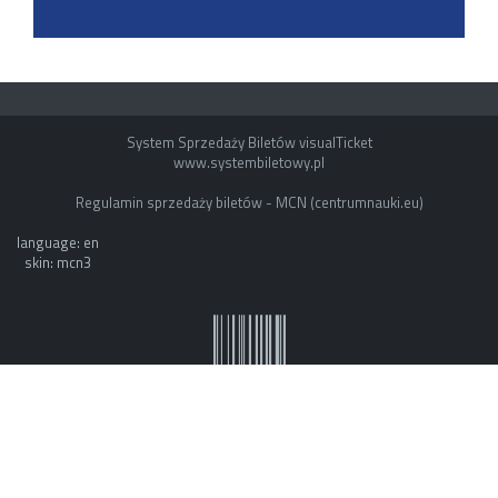
System Sprzedaży Biletów visualTicket
www.systembiletowy.pl
Regulamin sprzedaży biletów - MCN (centrumnauki.eu)
language: en
skin: mcn3
System owner: ESOK by mvb - www.mvb.pl
Made with
&
in
Zabrze
©
visualnet.pl