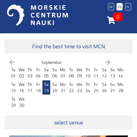
DE
EN
PL
0
Find the best time to visit MCN
September
Tu
We
Th
Fr
Sa
Su
Mo
Tu
We
Th
Fr
Sa
Su
Mo
01
02
03
04
05
06
07
08
09
10
11
12
13
14
Tu
We
Th
Fr
Sa
Su
Mo
Tu
We
Th
Fr
Sa
Su
Mo
15
16
17
18
19
20
21
22
23
24
25
26
27
28
Tu
We
29
30
select venue