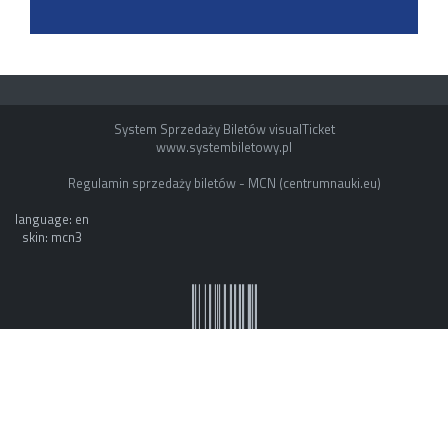
System Sprzedaży Biletów visualTicket
www.systembiletowy.pl
Regulamin sprzedaży biletów - MCN (centrumnauki.eu)
language: en
skin: mcn3
System owner: ESOK by mvb - www.mvb.pl
Made with
&
in
Zabrze
©
visualnet.pl