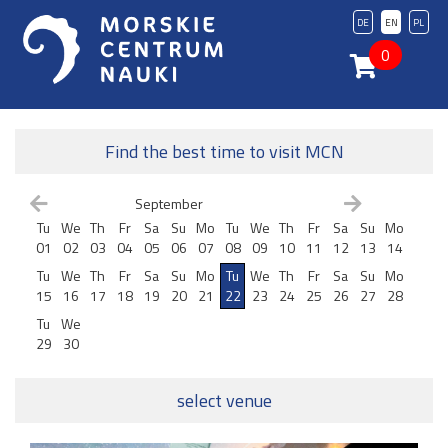
DE
EN
PL
0
Find the best time to visit MCN
September
Tu
We
Th
Fr
Sa
Su
Mo
Tu
We
Th
Fr
Sa
Su
Mo
01
02
03
04
05
06
07
08
09
10
11
12
13
14
Tu
We
Th
Fr
Sa
Su
Mo
Tu
We
Th
Fr
Sa
Su
Mo
15
16
17
18
19
20
21
22
23
24
25
26
27
28
Tu
We
29
30
select venue