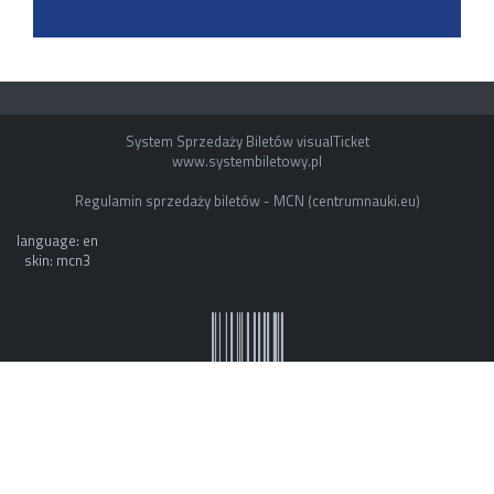
System Sprzedaży Biletów visualTicket
www.systembiletowy.pl
Regulamin sprzedaży biletów - MCN (centrumnauki.eu)
language: en
skin: mcn3
System owner: ESOK by mvb - www.mvb.pl
Made with
&
in
Zabrze
©
visualnet.pl