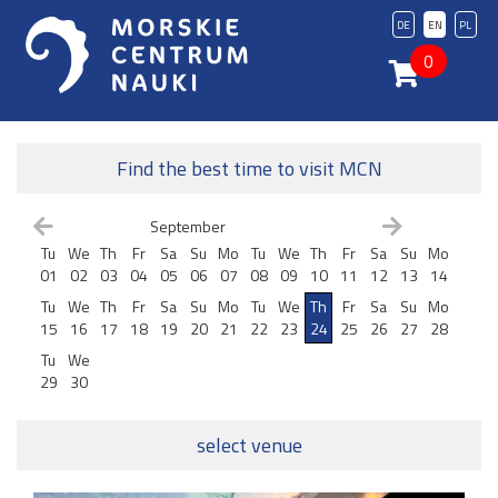
DE
EN
PL
0
Find the best time to visit MCN
September
Tu
We
Th
Fr
Sa
Su
Mo
Tu
We
Th
Fr
Sa
Su
Mo
01
02
03
04
05
06
07
08
09
10
11
12
13
14
Tu
We
Th
Fr
Sa
Su
Mo
Tu
We
Th
Fr
Sa
Su
Mo
15
16
17
18
19
20
21
22
23
24
25
26
27
28
Tu
We
29
30
select venue