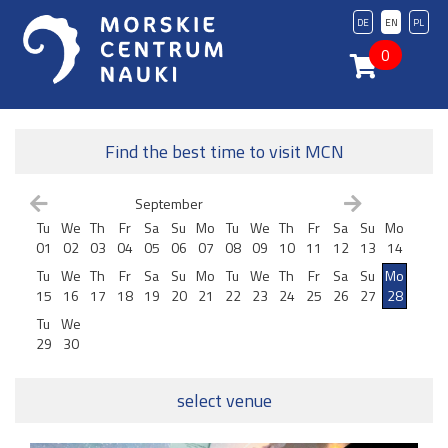
DE
EN
PL
0
Find the best time to visit MCN
September
Tu
We
Th
Fr
Sa
Su
Mo
Tu
We
Th
Fr
Sa
Su
Mo
01
02
03
04
05
06
07
08
09
10
11
12
13
14
Tu
We
Th
Fr
Sa
Su
Mo
Tu
We
Th
Fr
Sa
Su
Mo
15
16
17
18
19
20
21
22
23
24
25
26
27
28
Tu
We
29
30
select venue