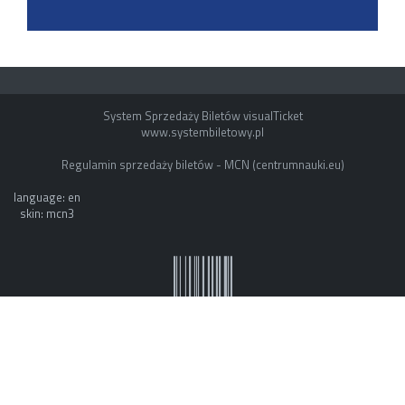
System Sprzedaży Biletów visualTicket
www.systembiletowy.pl
Regulamin sprzedaży biletów - MCN (centrumnauki.eu)
language: en
skin: mcn3
System owner: ESOK by mvb - www.mvb.pl
Made with
&
in
Zabrze
©
visualnet.pl