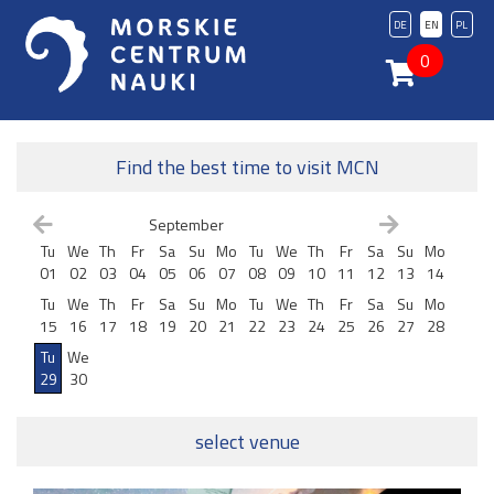
DE
EN
PL
0
Find the best time to visit MCN
September
Tu
We
Th
Fr
Sa
Su
Mo
Tu
We
Th
Fr
Sa
Su
Mo
01
02
03
04
05
06
07
08
09
10
11
12
13
14
Tu
We
Th
Fr
Sa
Su
Mo
Tu
We
Th
Fr
Sa
Su
Mo
15
16
17
18
19
20
21
22
23
24
25
26
27
28
Tu
We
29
30
select venue