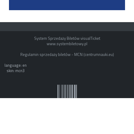
System Sprzedaży Biletów visualTicket
www.systembiletowy.pl
Regulamin sprzedaży biletów - MCN (centrumnauki.eu)
language: en
skin: mcn3
System owner: ESOK by mvb - www.mvb.pl
Made with
&
in
Zabrze
©
visualnet.pl