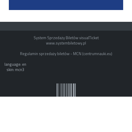
System Sprzedaży Biletów visualTicket
www.systembiletowy.pl
Regulamin sprzedaży biletów - MCN (centrumnauki.eu)
language: en
skin: mcn3
System owner: ESOK by mvb - www.mvb.pl
Made with
&
in
Zabrze
©
visualnet.pl