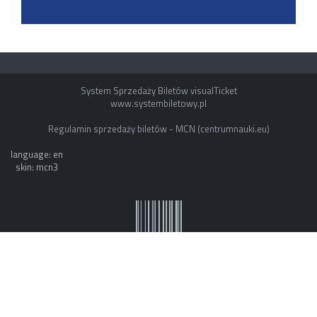
System Sprzedaży Biletów visualTicket
www.systembiletowy.pl
Regulamin sprzedaży biletów - MCN (centrumnauki.eu)
language: en
skin: mcn3
System owner: ESOK by mvb - www.mvb.pl
Made with
&
in
Zabrze
©
visualnet.pl