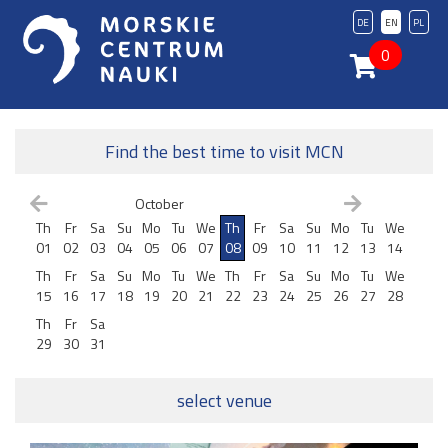
DE
EN
PL
0
Find the best time to visit MCN
October
Th
Fr
Sa
Su
Mo
Tu
We
Th
Fr
Sa
Su
Mo
Tu
We
01
02
03
04
05
06
07
08
09
10
11
12
13
14
Th
Fr
Sa
Su
Mo
Tu
We
Th
Fr
Sa
Su
Mo
Tu
We
15
16
17
18
19
20
21
22
23
24
25
26
27
28
Th
Fr
Sa
29
30
31
select venue