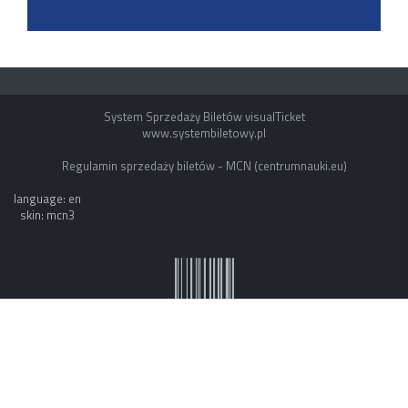
System Sprzedaży Biletów visualTicket
www.systembiletowy.pl
Regulamin sprzedaży biletów - MCN (centrumnauki.eu)
language: en
skin: mcn3
System owner: ESOK by mvb - www.mvb.pl
Made with
&
in
Zabrze
©
visualnet.pl