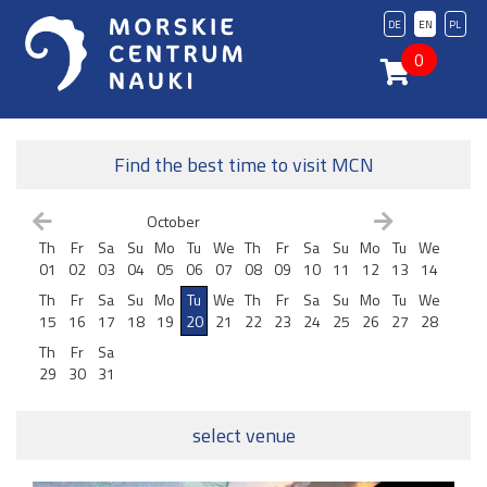
DE
EN
PL
0
Find the best time to visit MCN
October
Th
Fr
Sa
Su
Mo
Tu
We
Th
Fr
Sa
Su
Mo
Tu
We
01
02
03
04
05
06
07
08
09
10
11
12
13
14
Th
Fr
Sa
Su
Mo
Tu
We
Th
Fr
Sa
Su
Mo
Tu
We
15
16
17
18
19
20
21
22
23
24
25
26
27
28
Th
Fr
Sa
29
30
31
select venue