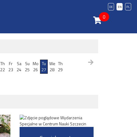
DE
EN
PL
0
Th
Fr
Sa
Su
Mo
Tu
We
Th
22
23
24
25
26
27
28
29