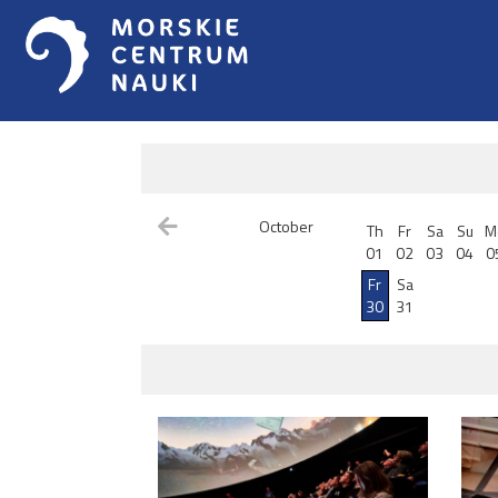
October
Th
Fr
Sa
Su
M
01
02
03
04
0
Fr
Sa
30
31