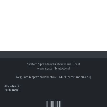
System Sprzedaży Biletów visualTicket
www.systembiletowy.pl
Regulamin sprzedaży biletów - MCN (centrumnauki.eu)
language: en
skin: mcn3