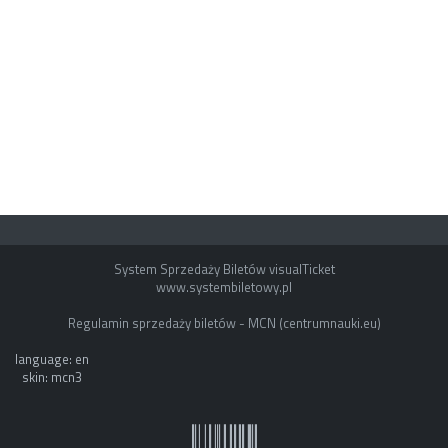
System Sprzedaży Biletów visualTicket
www.systembiletowy.pl
Regulamin sprzedaży biletów - MCN (centrumnauki.eu)
language: en
skin: mcn3