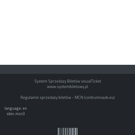
System Sprzedaży Biletów visualTicket
www.systembiletowy.pl
Regulamin sprzedaży biletów - MCN (centrumnauki.eu)
language: en
skin: mcn3