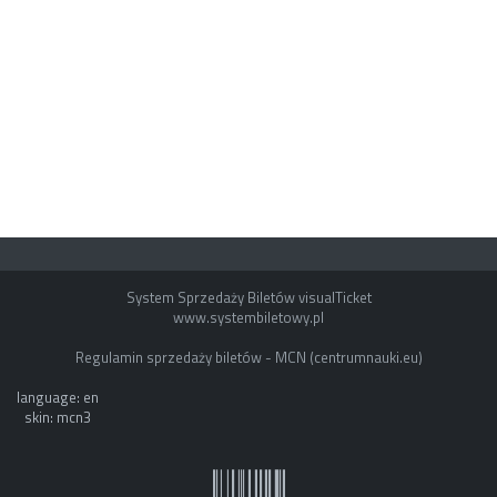
System Sprzedaży Biletów visualTicket
www.systembiletowy.pl
Regulamin sprzedaży biletów - MCN (centrumnauki.eu)
language: en
skin: mcn3