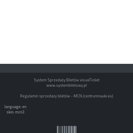
System Sprzedaży Biletów visualTicket
www.systembiletowy.pl
Regulamin sprzedaży biletów - MCN (centrumnauki.eu)
language: en
skin: mcn3