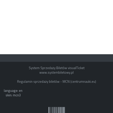
System Sprzedaży Biletów visualTicket
www.systembiletowy.pl
Regulamin sprzedaży biletów - MCN (centrumnauki.eu)
language: en
skin: mcn3